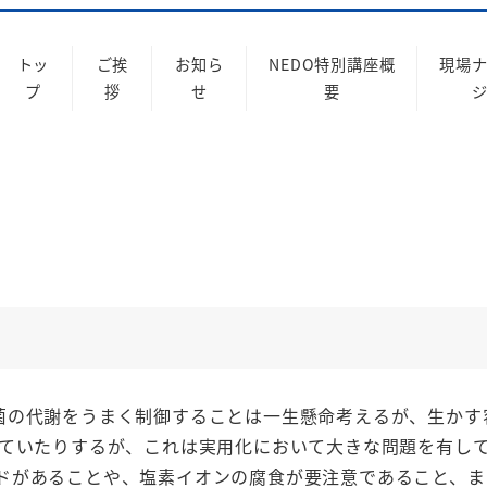
トッ
ご挨
お知ら
NEDO特別講座概
現場
プ
拶
せ
要
菌の代謝をうまく制御することは一生懸命考えるが、生かす
れていたりするが、これは実用化において大きな問題を有し
グレードがあることや、塩素イオンの腐食が要注意であること