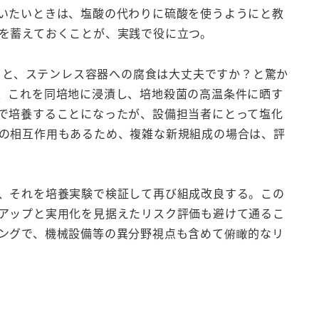
いたいときは、塩酸の代わりに硫酸を使うようにと教
を蓄えておくことが、実践で役に立つ。
ると、ステンレス容器への腐食は大丈夫ですか？と驚か
、これを同培地に浸漬し、培地殺菌の高温条件に晒す
で培養することになったが、設備担当者にとって塩化
の相互作用もあるため、複雑な新規組成の場合は、評
、それを培養実験で検証して再び組成改良する。この
アップと実用化を見据えたリスク評価も避けて通るこ
ングで、機械設備等の異分野視点も含めて俯瞰的なリ